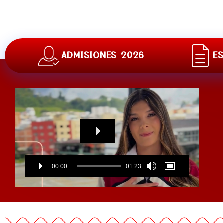
ADMISIONES 2026
E
Reproductor
de
vídeo
00:00
01:23